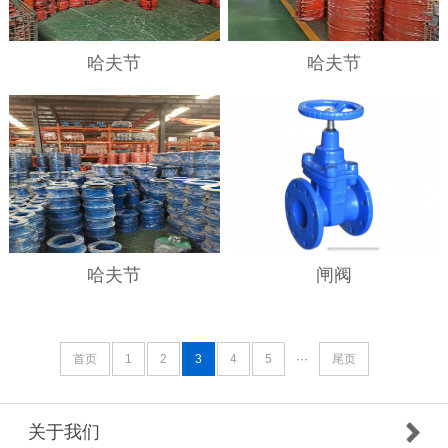
哈夫节
哈夫节
哈夫节
闸阀
首页
1
2
3
4
5
···
尾页
关于我们