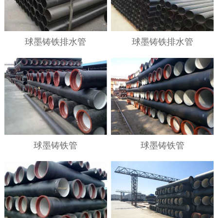
球墨铸铁排水管
球墨铸铁排水管
球墨铸铁管
球墨铸铁管