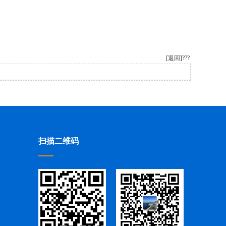
[返回]
???
扫描二维码