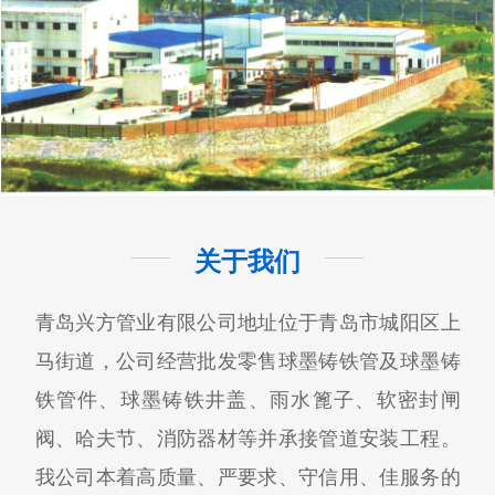
关于我们
青岛兴方管业有限公司地址位于青岛市城阳区上
马街道，公司经营批发零售球墨铸铁管及球墨铸
铁管件、球墨铸铁井盖、雨水篦子、软密封闸
阀、哈夫节、消防器材等并承接管道安装工程。
我公司本着高质量、严要求、守信用、佳服务的