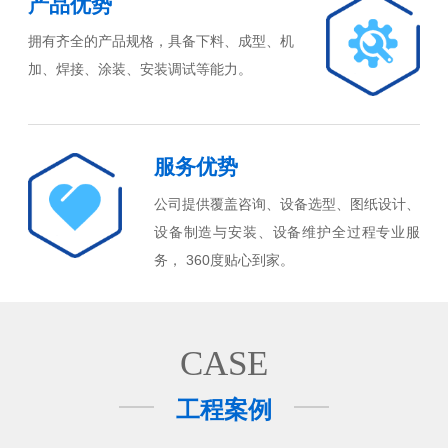
产品优势
拥有齐全的产品规格，具备下料、成型、机
加、焊接、涂装、安装调试等能力。
服务优势
公司提供覆盖咨询、设备选型、图纸设计、
设备制造与安装、设备维护全过程专业服
务， 360度贴心到家。
CASE
工程案例