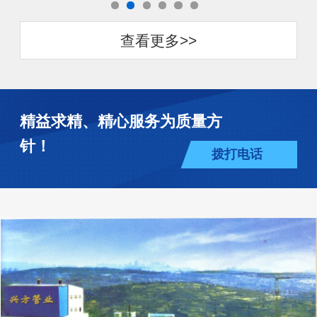
查看更多>>
精益求精、精心服务为质量方
针！
拨打电话