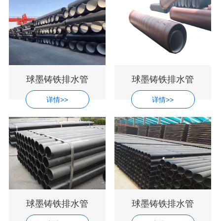
球墨铸铁排水管
球墨铸铁排水管
详情>>
详情>>
球墨铸铁排水管
球墨铸铁排水管