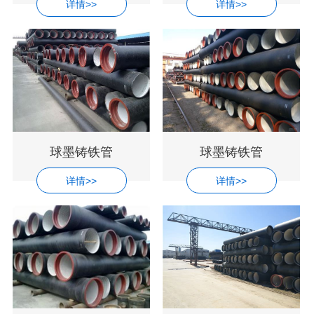
详情>>
详情>>
球墨铸铁管
球墨铸铁管
详情>>
详情>>