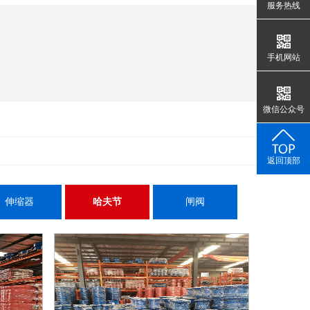
服务热线
手机网站
微信公众号
返回顶部
伸缩器
哈夫节
闸阀