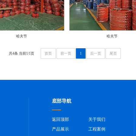
哈夫节
哈夫节
共4条 当前1/1页
首页
前一页
1
后一页
尾页
底部导航
返回顶部
关于我们
产品展示
工程案例