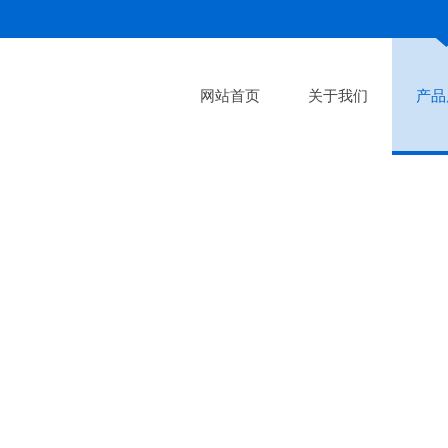
网站首页
关于我们
产品