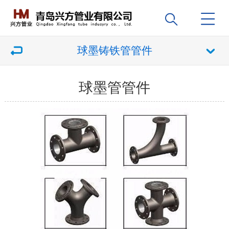
球墨铸铁管管件
球墨管管件