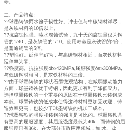
等。
二、产品特点:
??球墨铸铁雨水篦子韧性好。冲击值与中碳钢材详尽，
是灰铁材料的10倍以上。
??抗腐蚀性强。喷水腐蚀试验，九十天的腐蚀量仅为钢
管的1/40，是灰铁管的1/10。使用寿命是灰铁管的2倍，
是普通钢管的5倍。
??塑性好。延伸率≥7%，与高碳钢材相近，而灰铁材料
延伸率为零。
??强度高。抗拉强度ób≥420MPa,屈服强度ós≥300MPa,
与低碳钢材相同，是灰铁材料的三倍。
??由于球墨铸铁的球状石墨微观结构，在减弱振动能力
方面，球墨铸铁优于铸钢，因此更加有利于降低应力。
选择球墨铸铁的一个重要的原因在于球墨铸铁比铸钢成
本低。球墨铸铁的低成本使得这种材料更加受欢迎，铸
造效率更高，也较少了球墨铸铁的机加工成本。
??球墨铸铁的强度和铸钢的强度是可比的。球墨铸铁具
有更高的屈服强度，其屈服强度最低为40k，而铸钢的屈
服强度只有36k。在大部分市政应用领域，如:水、盐