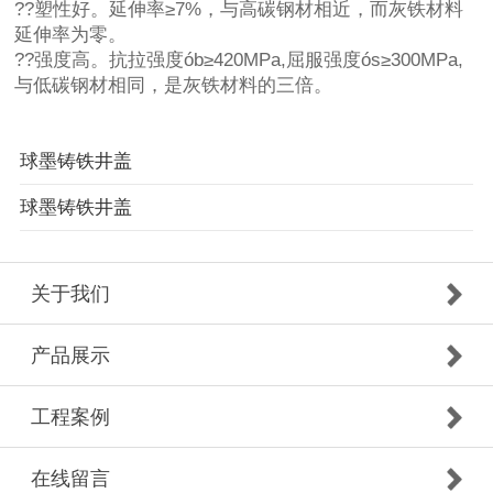
??塑性好。延伸率≥7%，与高碳钢材相近，而灰铁材料
延伸率为零。
??强度高。抗拉强度ób≥420MPa,屈服强度ós≥300MPa,
与低碳钢材相同，是灰铁材料的三倍。
球墨铸铁井盖
球墨铸铁井盖
关于我们
产品展示
工程案例
在线留言