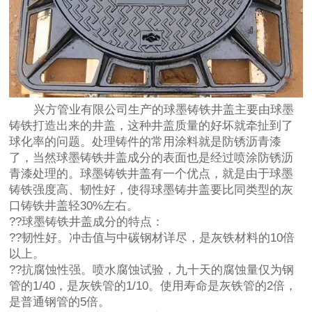
兴方管业有限公司生产的
球墨铸铁井盖
主要由球墨
铸铁打造出来的井盖，这种井盖质量的好坏就牵扯到了
球化率的问题。处理铸件的常用涂料就是防锈沥青漆
了，当然球墨铸铁井盖成分的表面也是经过喷涂防锈沥
青漆处理的。球墨铸铁井盖有一个优点，就是由于球墨
铸铁强度高、韧性好，使得球墨铸井盖要比同类型的灰
口铸铁井盖轻30%左右。
??球墨铸铁井盖成分的特点：
??韧性好。冲击值与中碳钢材详尽，是灰铁材料的10倍
以上。
??抗腐蚀性强。喷水腐蚀试验，九十天的腐蚀量仅为钢
管的1/40，是灰铁管的1/10。使用寿命是灰铁管的2倍，
是普通钢管的5倍。