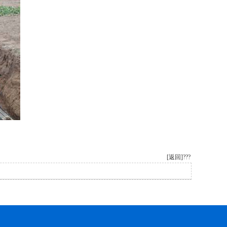
[返回]
???